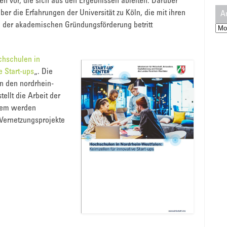
 vor, die sich aus den Ergebnissen ableiten. Darüber
ber die Erfahrungen der Universität zu Köln, die mit ihren
A
n der akademischen Gründungsförderung betritt
Arc
hschulen in
e Start-ups
„. Die
 den nordrhein-
ellt die Arbeit der
udem werden
Vernetzungsprojekte