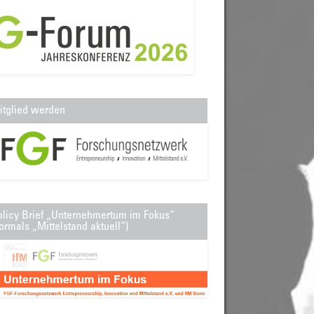
itglied werden
olicy Brief „Unternehmertum im Fokus“
ormals „Mittelstand aktuell“)