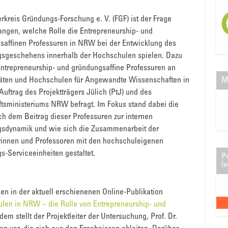
rkreis Gründungs-Forschung e. V. (FGF) ist der Frage
ngen, welche Rolle die Entrepreneurship- und
saffinen Professuren in NRW bei der Entwicklung des
sgeschehens innerhalb der Hochschulen spielen. Dazu
ntrepreneurship- und gründungsaffine Professuren an
M
täten und Hochschulen für Angewandte Wissenschaften in
ftrag des Projektträgers Jülich (PtJ) und des
ftsministeriums NRW befragt. Im Fokus stand dabei die
h dem Beitrag dieser Professuren zur internen
sdynamik und wie sich die Zusammenarbeit der
rinnen und Professoren mit den hochschuleigenen
s-Serviceeinheiten gestaltet.
P
(v
n in der aktuell erschienenen Online-Publikation
len in NRW – die Rolle von Entrepreneurship- und
udem stellt der Projektleiter der Untersuchung, Prof. Dr.