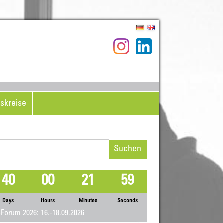
tskreise
hen
h:
40
00
21
59
Days
Hours
Minutes
Seconds
Forum 2026: 16.-18.09.2026