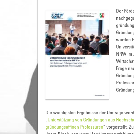
Der Förde
nachgega
gründung
Gründung
wurden E
Universi
NRW im Au
Wirtscha
Frage nac
Gründung
Professo
Gründung
Die wichtigsten Ergebnisse der Umfrage werde
„
Unterstützung von Gründungen aus Hochschu
gründungsaffinen Professuren
“ vorgestellt. Z