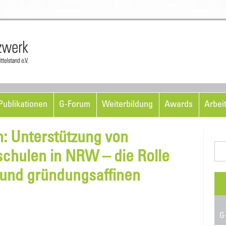
Skip to content
ublikationen
G-Forum
Weiterbildung
Awards
Arbei
n: Unterstützung von
Suc
hulen in NRW – die Rolle
nac
 und gründungsaffinen
G-