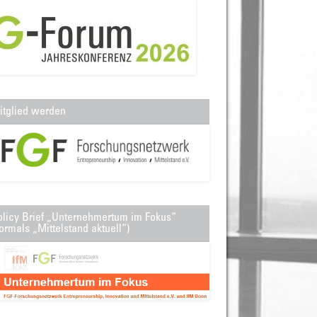
itglied werden
olicy Brief „Unternehmertum im Fokus“
ormals „Mittelstand aktuell“)