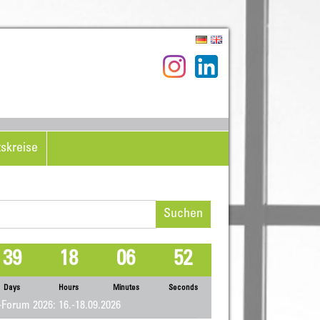
tskreise
hen
h:
39
18
06
52
Days
Hours
Minutes
Seconds
Forum 2026: 16.-18.09.2026