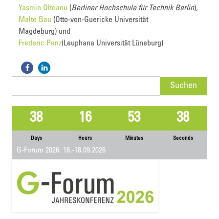
Yasmin Olteanu
(
Berliner Hochschule für Technik Berlin
),
Malte Bau
(Otto-von-Guericke Universität
Magdeburg) und
Frederic Penz
(Leuphana Universität Lüneburg)
Suchen
nach:
38
16
53
38
Days
Hours
Minutes
Seconds
G-Forum 2026: 16.-18.09.2026