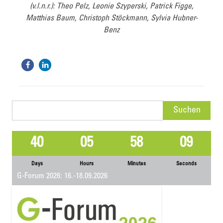
(v.l.n.r.): Theo Pelz, Leonie Szyperski, Patrick Figge,
Matthias Baum, Christoph Stöckmann, Sylvia Hubner-
Benz
Suchen
nach:
40
05
58
09
Days
Hours
Minutes
Seconds
G-Forum 2026: 16.-18.09.2026