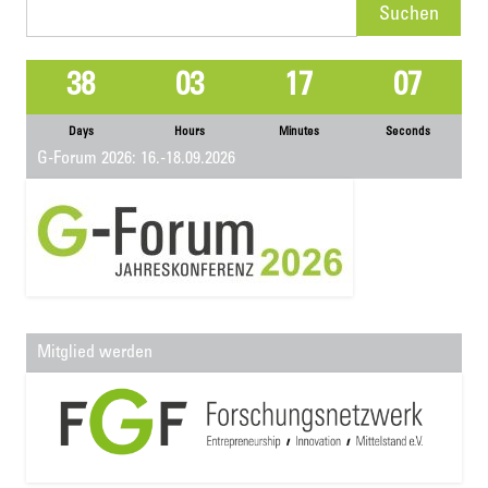
Suchen
nach:
38
03
17
07
Days
Hours
Minutes
Seconds
G-Forum 2026: 16.-18.09.2026
Mitglied werden