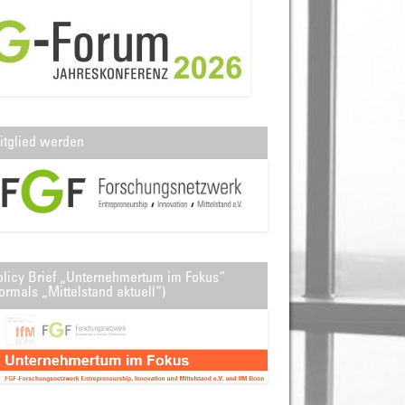
itglied werden
olicy Brief „Unternehmertum im Fokus“
ormals „Mittelstand aktuell“)