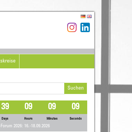
tskreise
hen
h:
39
09
09
09
Days
Hours
Minutes
Seconds
Forum 2026: 16.-18.09.2026