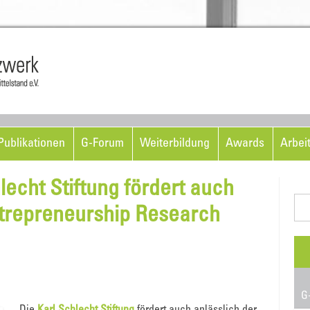
Skip to content
ublikationen
G-Forum
Weiterbildung
Awards
Arbei
lecht Stiftung fördert auch
Suc
trepreneurship Research
nac
G-