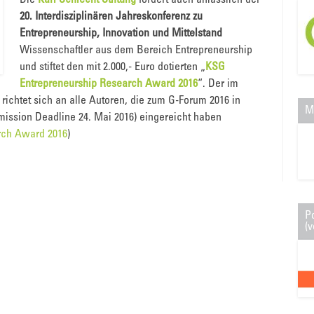
Die
Karl Schlecht Stiftung
fördert auch anlässlich der
20. Interdisziplinären Jahreskonferenz zu
Entrepreneurship, Innovation und Mittelstand
Wissenschaftler aus dem Bereich Entrepreneurship
und stiftet den mit 2.000,- Euro dotierten „
KSG
Entrepreneurship Research Award 2016
“. Der im
richtet sich an alle Autoren, die zum G-Forum 2016 in
M
ission Deadline 24. Mai 2016) eingereicht haben
rch Award 2016
)
P
(v