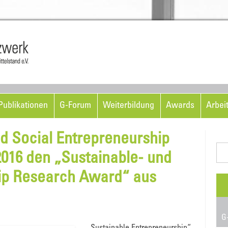
Skip to content
ublikationen
G-Forum
Weiterbildung
Awards
Arbei
d Social Entrepreneurship
Suc
016 den „Sustainable- und
nac
ip Research Award“ aus
G-