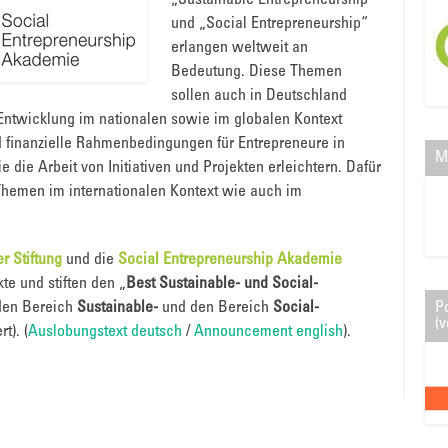
„Sustainable Entrepreneurship“
und „Social Entrepreneurship“
erlangen weltweit an
Bedeutung. Diese Themen
sollen auch in Deutschland
e Entwicklung im nationalen sowie im globalen Kontext
nd finanzielle Rahmenbedingungen für Entrepreneure in
M
 die Arbeit von Initiativen und Projekten erleichtern. Dafür
Themen im internationalen Kontext wie auch im
r Stiftung
und die
Social Entrepreneurship Akademie
e und stiften den „
Best Sustainable- und Social-
 den Bereich
Sustainable-
und den Bereich
Social-
P
(v
t). (
Auslobungstext deutsch
/
Announcement english
).