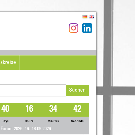
tskreise
hen
h:
40
16
34
42
Days
Hours
Minutes
Seconds
Forum 2026: 16.-18.09.2026