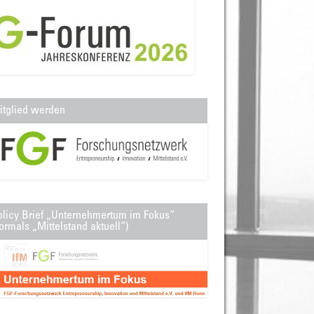
itglied werden
olicy Brief „Unternehmertum im Fokus“
ormals „Mittelstand aktuell“)