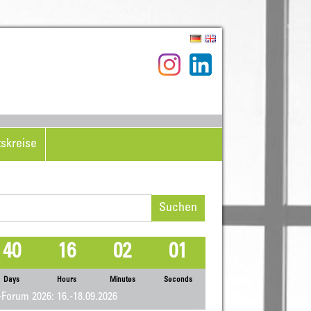
tskreise
hen
h:
40
16
02
01
Days
Hours
Minutes
Seconds
Forum 2026: 16.-18.09.2026