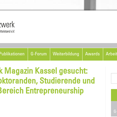
Skip to content
ublikationen
G-Forum
Weiterbildung
Awards
Arbei
rk Magazin Kassel gesucht:
Suc
ktoranden, Studierende und
nac
Bereich Entrepreneurship
G-