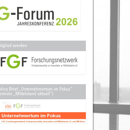
itglied werden
olicy Brief „Unternehmertum im Fokus“
ormals „Mittelstand aktuell“)