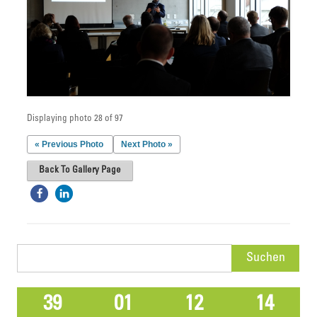
Displaying photo 28 of 97
« Previous Photo
Next Photo »
Back To Gallery Page
Suchen
nach:
39
01
12
14