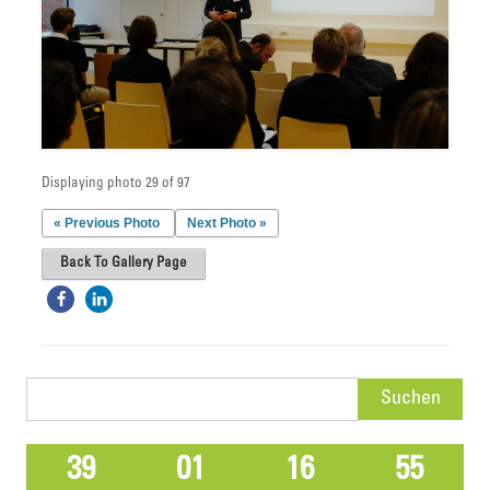
Displaying photo 29 of 97
« Previous Photo
Next Photo »
Back To Gallery Page
Suchen
nach:
39
01
16
55