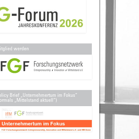
itglied werden
olicy Brief „Unternehmertum im Fokus“
ormals „Mittelstand aktuell“)