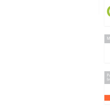
M
P
(v