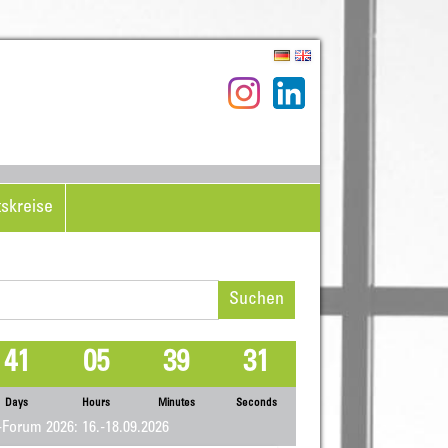
tskreise
hen
h:
41
05
39
31
Days
Hours
Minutes
Seconds
Forum 2026: 16.-18.09.2026