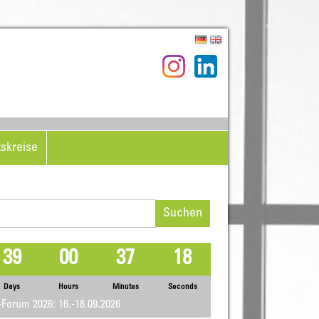
tskreise
hen
h:
39
00
37
18
Days
Hours
Minutes
Seconds
Forum 2026: 16.-18.09.2026