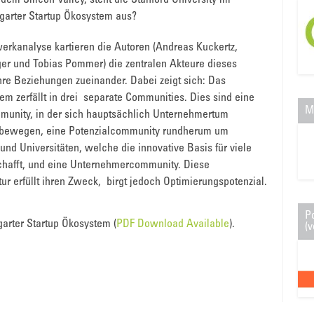
em Silicon Valley, steht die Stanford University im
garter Startup Ökosystem aus?
werkanalyse kartieren die Autoren (Andreas Kuckertz,
ger und Tobias Pommer) die zentralen Akteure dieses
re Beziehungen zueinander. Dabei zeigt sich: Das
tem zerfällt in drei separate Communities. Dies sind eine
M
munity, in der sich hauptsächlich Unternehmertum
 bewegen, eine Potenzialcommunity rundherum um
d Universitäten, welche die innovative Basis für viele
hafft, und eine Unternehmercommunity. Diese
r erfüllt ihren Zweck, birgt jedoch Optimierungspotenzial.
P
garter Startup Ökosystem (
PDF Download Available
).
(v