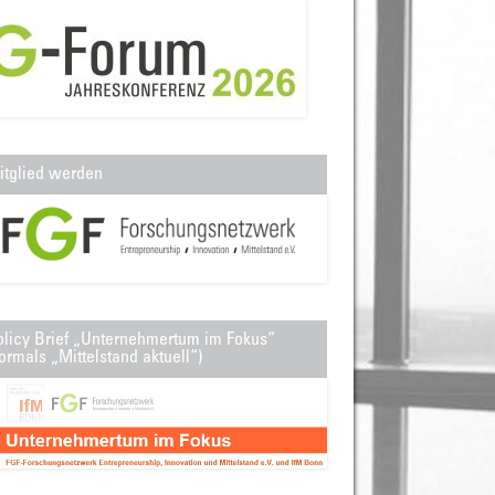
itglied werden
olicy Brief „Unternehmertum im Fokus“
ormals „Mittelstand aktuell“)