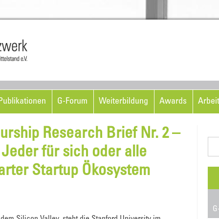
Skip to content
ublikationen
G-Forum
Weiterbildung
Awards
Arbei
rship Research Brief Nr. 2 –
Suc
Jeder für sich oder alle
nac
rter Startup Ökosystem
G-