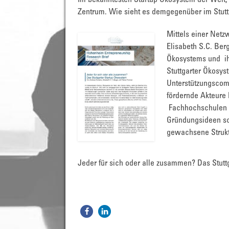
Im bekanntesten Startup Ökosystem der Welt, d
Zentrum. Wie sieht es demgegenüber im Stutt
Mittels einer Netz
Elisabeth S.C. Ber
Ökosystems und ih
Stuttgarter Ökosys
Unterstützungscom
fördernde Akteure
Fachhochschulen un
Gründungsideen sc
gewachsene Struktu
Jeder für sich oder alle zusammen? Das Stutt