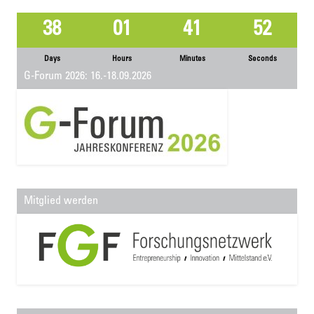
38
01
41
52
Days
Hours
Minutes
Seconds
G-Forum 2026: 16.-18.09.2026
Mitglied werden