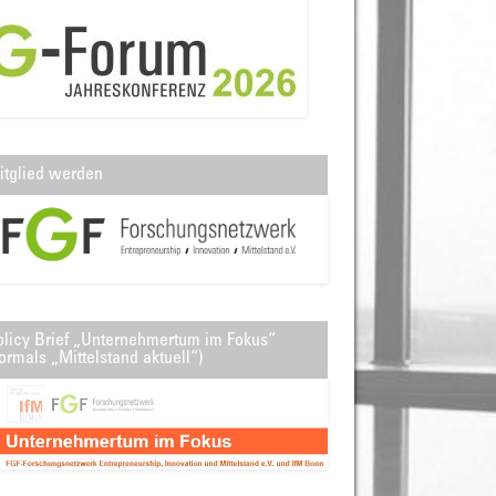
itglied werden
olicy Brief „Unternehmertum im Fokus“
ormals „Mittelstand aktuell“)