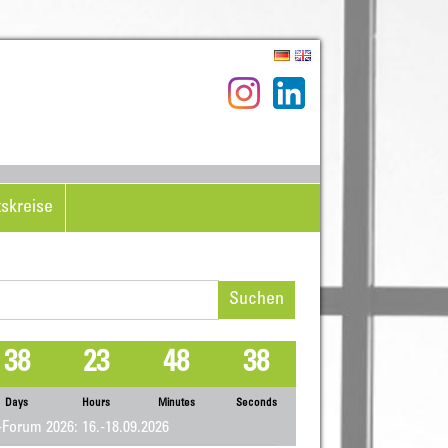
tskreise
hen
h:
38
23
48
38
Days
Hours
Minutes
Seconds
Forum 2026: 16.-18.09.2026