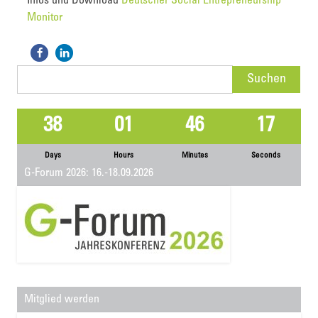
Infos und Download
Deutscher Social Entrepreneurship
Monitor
Suchen
nach:
38
01
46
17
Days
Hours
Minutes
Seconds
G-Forum 2026: 16.-18.09.2026
Mitglied werden