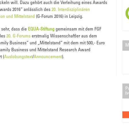
ckeln will. Dazu gehört auch die Verleihung eines Awards
Awards 2016“ anlässlich des
20. Interdisziplinären
ion und Mittelstand
(G-Forum 2016) in Leipzig.
s sehr, dass die
EQUA-Stiftung
gemeinsam mit dem FGF
 des
20. G-Forums
erstmalig Wissenschaftler aus dem
mily Business“ und „Mittelstand“ mit dem mit 500,- Euro
M
„Family Business und Mittelstand Research Award
t (
Auslobungstext
/
Announcement
).
P
(v