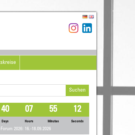
tskreise
hen
h:
40
07
55
12
Days
Hours
Minutes
Seconds
Forum 2026: 16.-18.09.2026