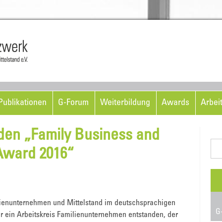
Skip to content
ublikationen
G-Forum
Weiterbildung
Awards
Arbei
den „Family Business and
Suc
Award 2016“
nac
ilienunternehmen und Mittelstand im deutschsprachigen
G-
 ein Arbeitskreis Familienunternehmen entstanden, der