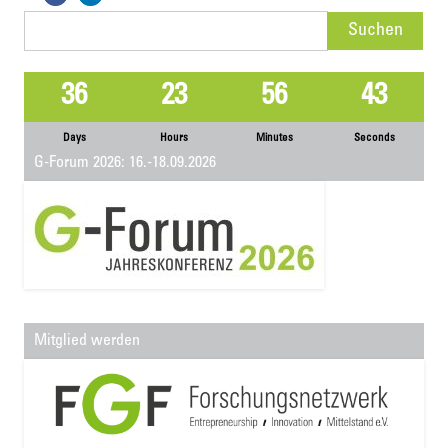
Suchen
nach:
36
23
56
43
Days
Hours
Minutes
Seconds
G-Forum 2026: 16.-18.09.2026
Mitglied werden