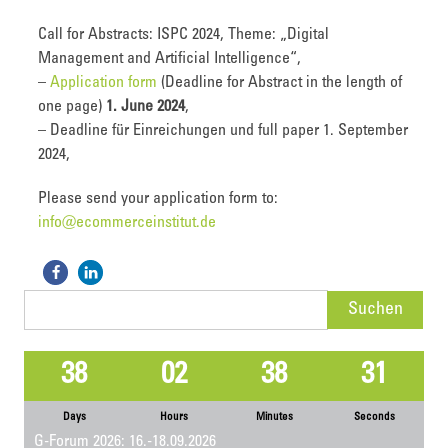
Call for Abstracts: ISPC 2024, Theme: „Digital
Management and Artificial Intelligence“,
–
Application form
(Deadline for Abstract in the length of
one page)
1. June 2024
,
– Deadline für Einreichungen und full paper 1. September
2024,
Please send your application form to:
info@ecommerceinstitut.de
Suchen
nach:
38
02
38
31
Days
Hours
Minutes
Seconds
G-Forum 2026: 16.-18.09.2026