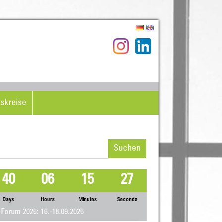
tskreise
hen
h:
40
06
15
26
Days
Hours
Minutes
Seconds
Forum 2026: 16.-18.09.2026