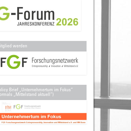
itglied werden
olicy Brief „Unternehmertum im Fokus“
ormals „Mittelstand aktuell“)