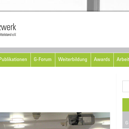
Skip to content
ublikationen
G-Forum
Weiterbildung
Awards
Arbei
Suc
nac
G-