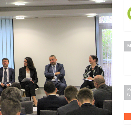
M
P
(v