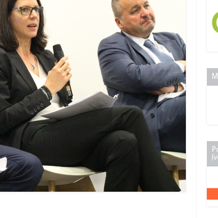
M
P
(v