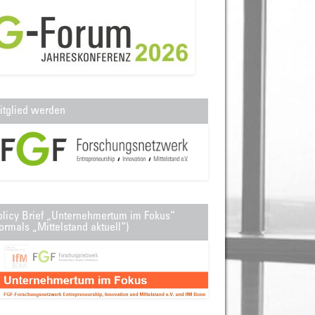
itglied werden
olicy Brief „Unternehmertum im Fokus“
ormals „Mittelstand aktuell“)