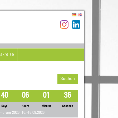
tskreise
hen
h:
40
06
01
35
Days
Hours
Minutes
Seconds
Forum 2026: 16.-18.09.2026