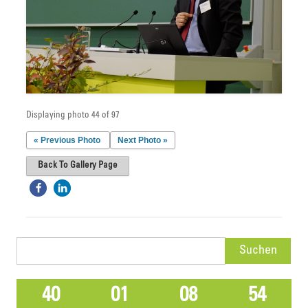
Displaying photo 44 of 97
« Previous Photo
Next Photo »
Back To Gallery Page
Suchen
nach:
40
01
08
54