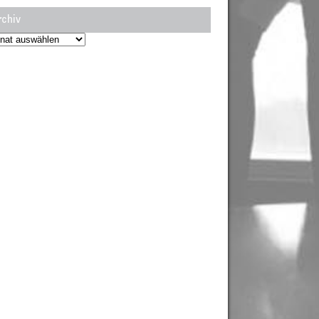
rchiv
hiv