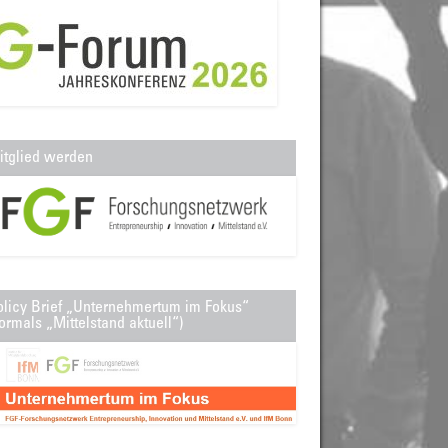
itglied werden
olicy Brief „Unternehmertum im Fokus“
ormals „Mittelstand aktuell“)