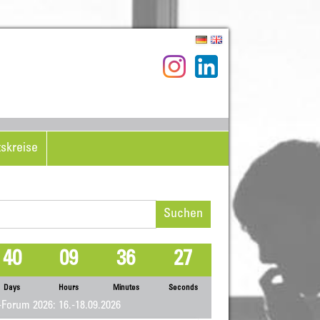
tskreise
hen
h:
40
09
36
27
Days
Hours
Minutes
Seconds
Forum 2026: 16.-18.09.2026