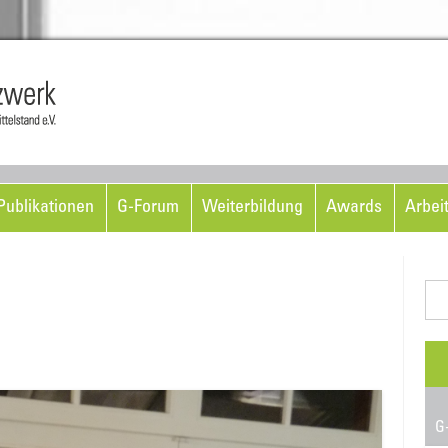
Skip to content
ublikationen
G-Forum
Weiterbildung
Awards
Arbei
Suc
nac
G-