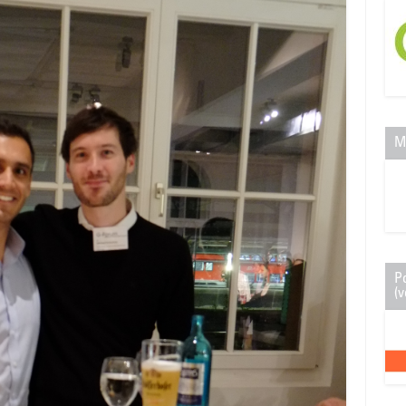
M
P
(v