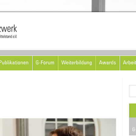
Skip to content
ublikationen
G-Forum
Weiterbildung
Awards
Arbei
Suc
nac
G-