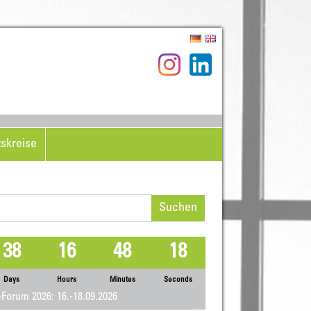
tskreise
hen
h:
38
16
48
18
Days
Hours
Minutes
Seconds
Forum 2026: 16.-18.09.2026