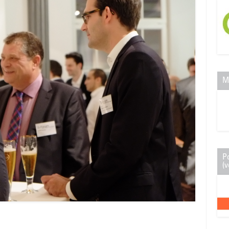
M
P
(v