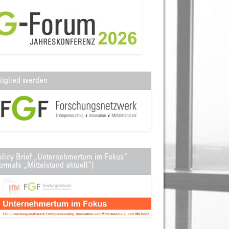
itglied werden
olicy Brief „Unternehmertum im Fokus“
ormals „Mittelstand aktuell“)