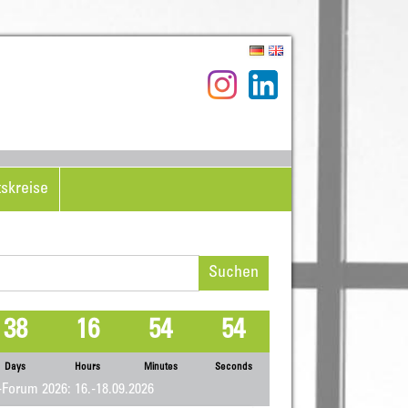
tskreise
hen
h:
38
16
54
53
Days
Hours
Minutes
Seconds
Forum 2026: 16.-18.09.2026