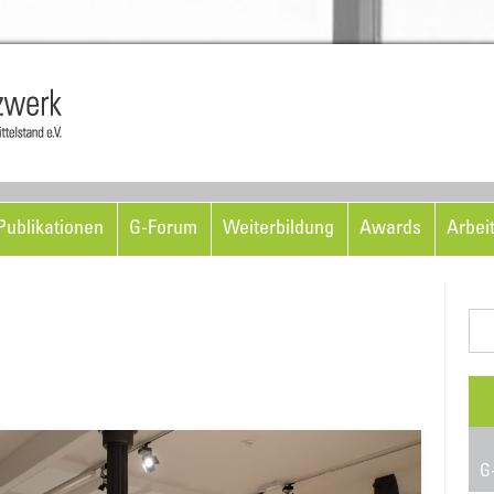
Skip to content
ublikationen
G-Forum
Weiterbildung
Awards
Arbei
Suc
nac
G-