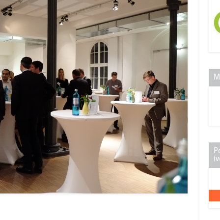
M
P
(v