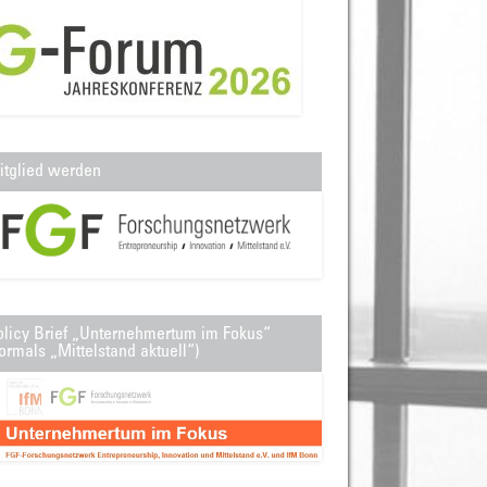
itglied werden
olicy Brief „Unternehmertum im Fokus“
ormals „Mittelstand aktuell“)