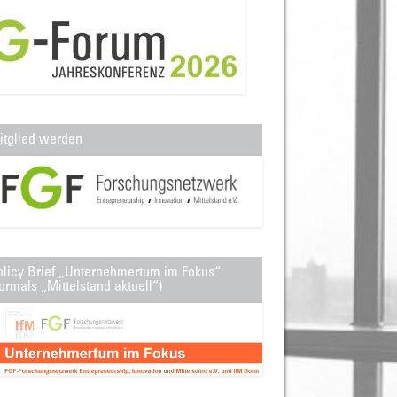
itglied werden
olicy Brief „Unternehmertum im Fokus“
ormals „Mittelstand aktuell“)