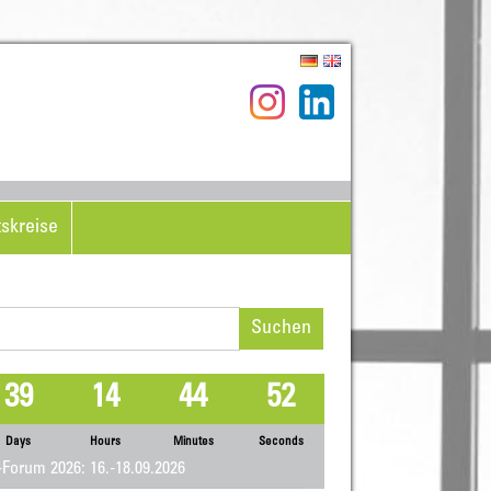
tskreise
hen
h:
39
14
44
51
Days
Hours
Minutes
Seconds
Forum 2026: 16.-18.09.2026