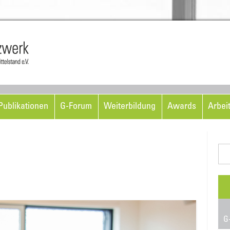
Skip to content
ublikationen
G-Forum
Weiterbildung
Awards
Arbei
Suc
nac
G-