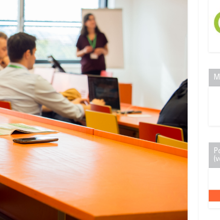
M
P
(v