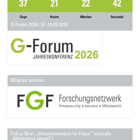
37
21
22
42
Days
Hours
Minutes
Seconds
G-Forum 2026: 16.-18.09.2026
Mitglied werden
Policy Brief „Unternehmertum im Fokus“ (vormals
„Mittelstand aktuell“)