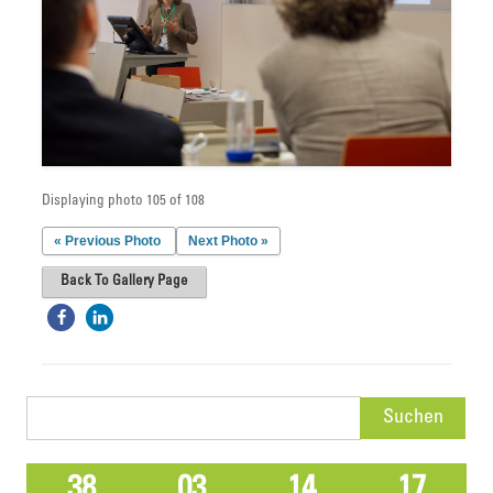
Displaying photo 105 of 108
« Previous Photo
Next Photo »
Back To Gallery Page
Suchen
nach:
38
03
14
17