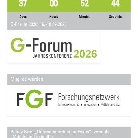
37
00
52
44
Days
Hours
Minutes
Seconds
G-Forum 2026: 16.-18.09.2026
Mitglied werden
Policy Brief „Unternehmertum im Fokus“ (vormals
„Mittelstand aktuell“)