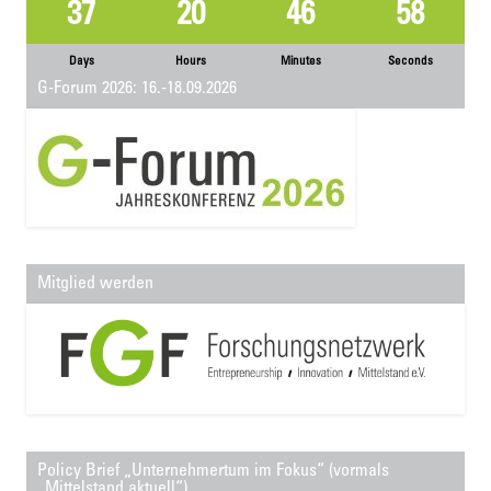
37
20
46
58
Days
Hours
Minutes
Seconds
G-Forum 2026: 16.-18.09.2026
Mitglied werden
Policy Brief „Unternehmertum im Fokus“ (vormals
„Mittelstand aktuell“)