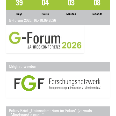
39
04
03
08
Days
Hours
Minutes
Seconds
G-Forum 2026: 16.-18.09.2026
Mitglied werden
Policy Brief „Unternehmertum im Fokus“ (vormals
„Mittelstand aktuell“)