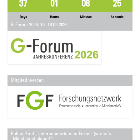
37
01
08
25
Days
Hours
Minutes
Seconds
G-Forum 2026: 16.-18.09.2026
Mitglied werden
Policy Brief „Unternehmertum im Fokus“ (vormals
„Mittelstand aktuell“)