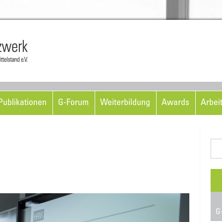
Skip to content
ublikationen
G-Forum
Weiterbildung
Awards
Arbei
Suc
nac
G-