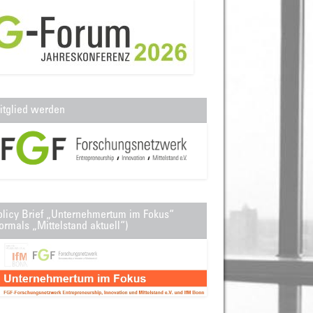
itglied werden
olicy Brief „Unternehmertum im Fokus“
ormals „Mittelstand aktuell“)