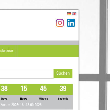
tskreise
hen
h:
38
15
45
39
Days
Hours
Minutes
Seconds
Forum 2026: 16.-18.09.2026