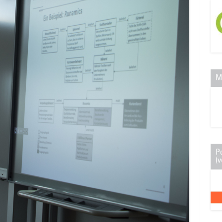
M
P
(v