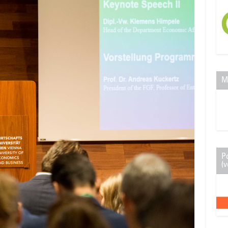
M
P
(v