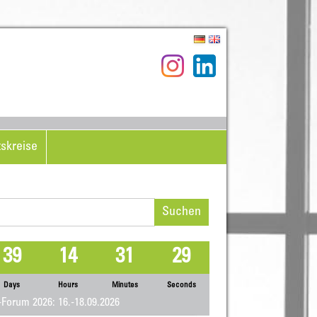
tskreise
hen
h:
39
14
31
29
Days
Hours
Minutes
Seconds
Forum 2026: 16.-18.09.2026