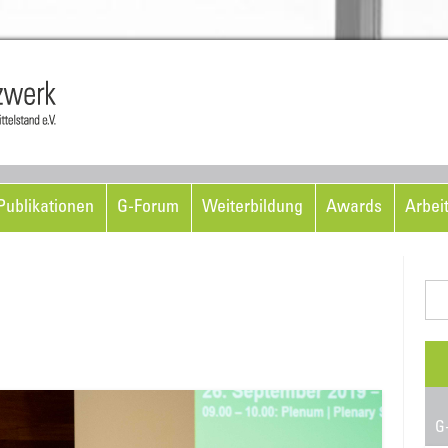
Skip to content
ublikationen
G-Forum
Weiterbildung
Awards
Arbei
Suc
nac
G-