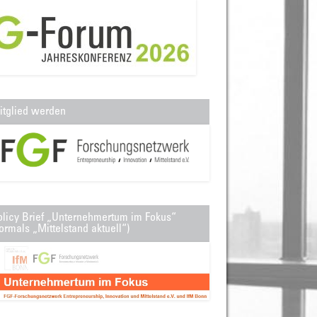
itglied werden
olicy Brief „Unternehmertum im Fokus“
ormals „Mittelstand aktuell“)