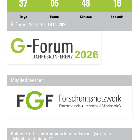
37
05
48
16
Days
Hours
Minutes
Seconds
G-Forum 2026: 16.-18.09.2026
Mitglied werden
Policy Brief „Unternehmertum im Fokus“ (vormals
„Mittelstand aktuell“)