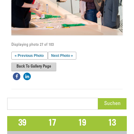
Displaying photo 27 of 103
« Previous Photo
Next Photo »
Back To Gallery Page
Suchen
nach:
39
17
19
13