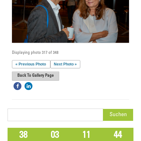
Displaying photo 317 of 348
« Previous Photo
Next Photo »
Back To Gallery Page
Suchen
nach:
38
03
11
44