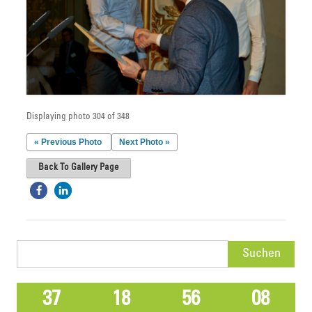
Displaying photo 304 of 348
« Previous Photo
Next Photo »
Back To Gallery Page
Suchen
nach:
37
18
56
08