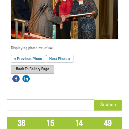
Displaying photo 296 of 348
« Previous Photo
Next Photo »
Back To Gallery Page
Suchen
nach:
38
15
14
49