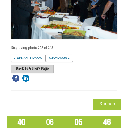
Displaying photo 202 of 348
« Previous Photo
Next Photo »
Back To Gallery Page
Suchen
nach:
40
06
05
46