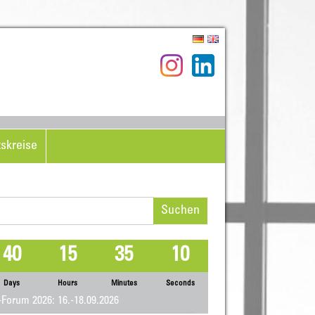
tskreise
hen
h:
40
15
35
10
Days
Hours
Minutes
Seconds
Forum 2026: 16.-18.09.2026