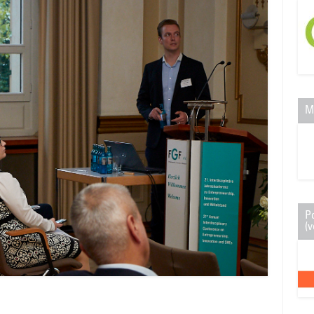
M
P
(v