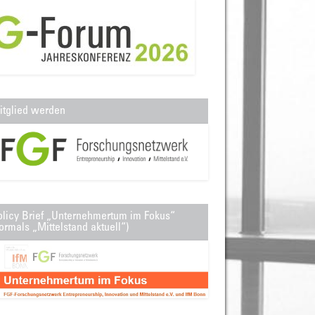
itglied werden
olicy Brief „Unternehmertum im Fokus“
ormals „Mittelstand aktuell“)