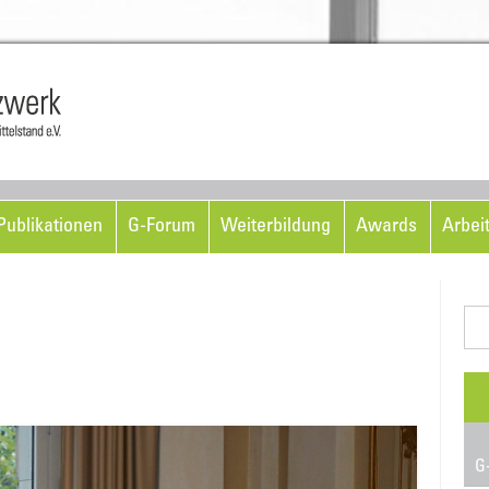
Skip to content
ublikationen
G-Forum
Weiterbildung
Awards
Arbei
Suc
nac
G-