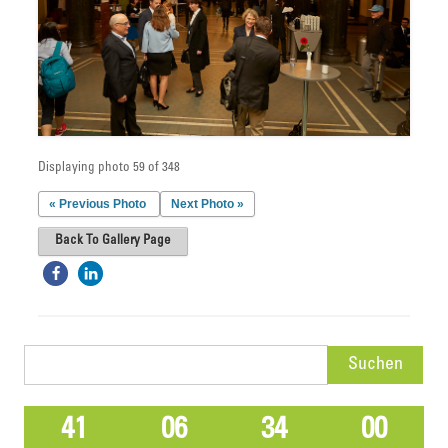
Displaying photo 59 of 348
« Previous Photo
Next Photo »
Back To Gallery Page
Suchen
nach:
41
06
34
00