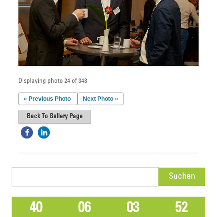
Displaying photo 24 of 348
« Previous Photo
Next Photo »
Back To Gallery Page
Suchen
nach:
40
06
03
52