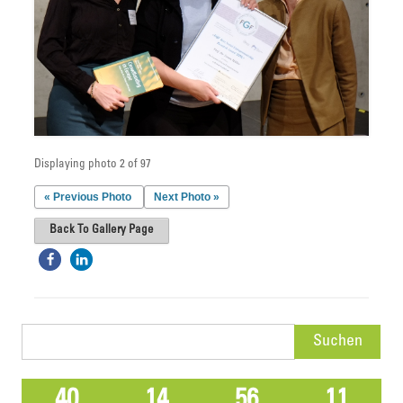
Displaying photo 2 of 97
« Previous Photo
Next Photo »
Back To Gallery Page
Suchen
nach:
40
14
56
10