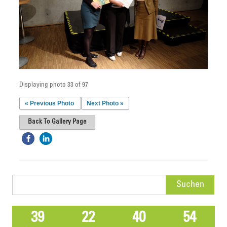
Displaying photo 33 of 97
« Previous Photo
Next Photo »
Back To Gallery Page
Suchen
nach:
39
22
40
54