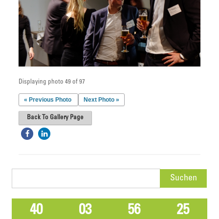
Displaying photo 49 of 97
« Previous Photo
Next Photo »
Back To Gallery Page
Suchen
nach:
40
03
56
25