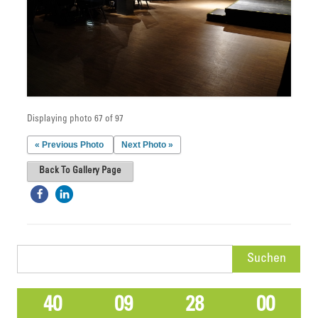
Displaying photo 67 of 97
« Previous Photo
Next Photo »
Back To Gallery Page
Suchen
nach:
40
09
28
00