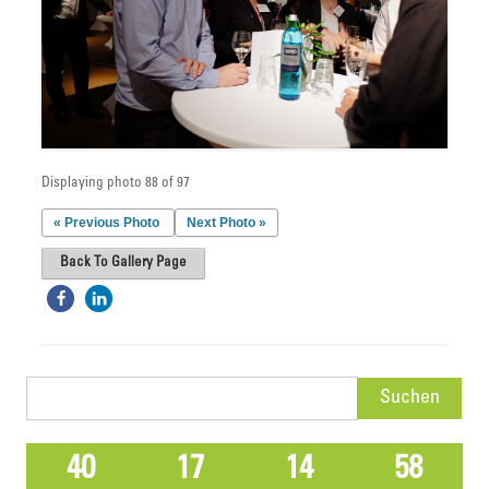
Displaying photo 88 of 97
« Previous Photo
Next Photo »
Back To Gallery Page
Suchen
nach:
40
17
14
58