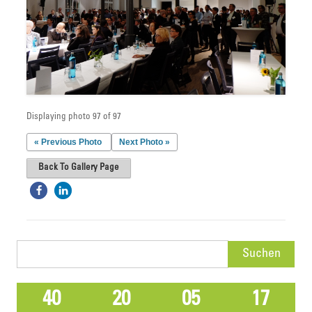
Displaying photo 97 of 97
« Previous Photo
Next Photo »
Back To Gallery Page
Suchen
nach:
40
20
05
17