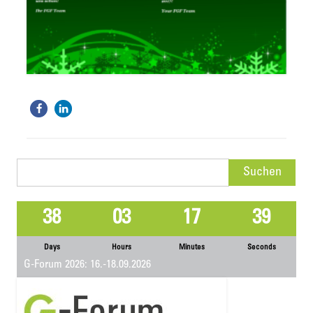
Suchen
nach:
38
03
17
39
Days
Hours
Minutes
Seconds
G-Forum 2026: 16.-18.09.2026