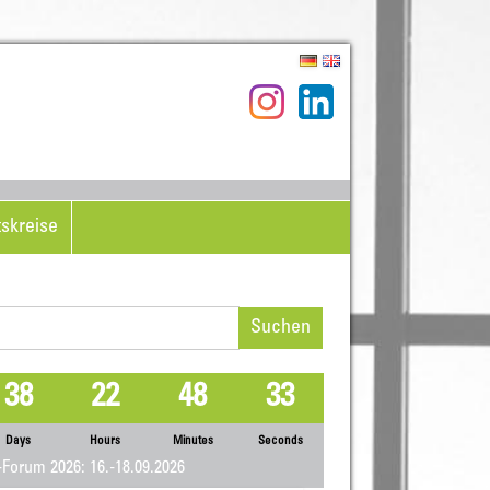
tskreise
hen
h:
38
22
48
33
Days
Hours
Minutes
Seconds
Forum 2026: 16.-18.09.2026