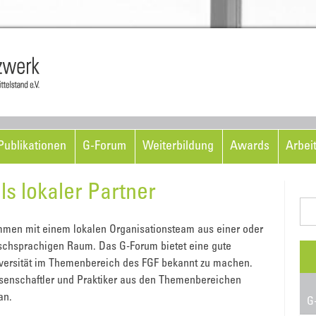
Skip to content
ublikationen
G-Forum
Weiterbildung
Awards
Arbei
s lokaler Partner
Suc
nac
mmen mit einem lokalen Organisationsteam aus einer oder
schsprachigen Raum. Das G-Forum bietet eine gute
iversität im Themenbereich des FGF bekannt zu machen.
ssenschaftler und Praktiker aus den Themenbereichen
an.
G-