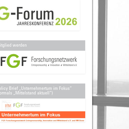
itglied werden
olicy Brief „Unternehmertum im Fokus“
ormals „Mittelstand aktuell“)